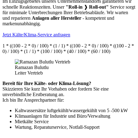
Im Einzugsgebietes unseres Unternehmenstandorts garantieren wir
schnelle Reaktionszeiten. Unser
"Roll-in
❱
Roll-out"
Service sorgt
für minimale Unterbrechungen Ihrer Betriebsabläufe. Wir warten
und reparieren
Anlagen aller Hersteller
- kompetent und
markenunabhängig.
Jetzt Kälte/Klima-Service anfragen
1 * ((100 - 2 * 0) / 100) * (1 / 1) * ((100 - 2 * 0) / 100) * ((100 - 2 *
0) / 100) * (1 / 1) * (100 / 100) * (40 / 100) * (60 / 100)
Ramazan Bulutlu
Leiter Vertrieb
Bereit für Ihre Kälte- oder Klima-Lösung?
Skizzieren Sie kurz Ihr Vorhaben oder fordern Sie eine
unverbindliche Erstberatung an.
Ich bin Ihr Ansprechpartner für:
Kaltwassersätze luftgekühlt/wassergekühlt von 5 -500 kW
Klimaanlagen für Industrie und Büro/Verwaltung
Mietkälte Service
Wartung, Reparaturservice, Notfall-Support