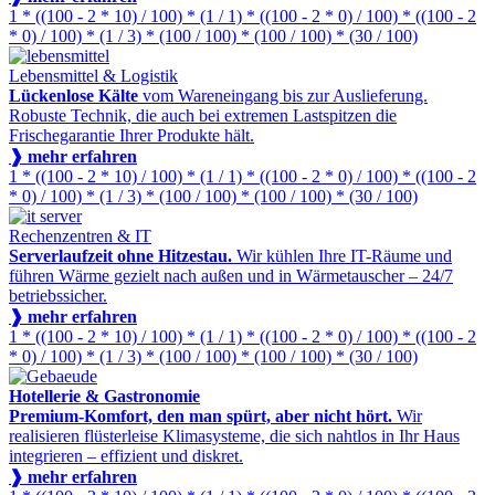
1 * ((100 - 2 * 10) / 100) * (1 / 1) * ((100 - 2 * 0) / 100) * ((100 - 2
* 0) / 100) * (1 / 3) * (100 / 100) * (100 / 100) * (30 / 100)
Lebensmittel & Logistik
Lückenlose Kälte
vom Wareneingang bis zur Auslieferung.
Robuste Technik, die auch bei extremen Lastspitzen die
Frischegarantie Ihrer Produkte hält.
❱ mehr erfahren
1 * ((100 - 2 * 10) / 100) * (1 / 1) * ((100 - 2 * 0) / 100) * ((100 - 2
* 0) / 100) * (1 / 3) * (100 / 100) * (100 / 100) * (30 / 100)
Rechenzentren & IT
Serverlaufzeit ohne Hitzestau.
Wir kühlen Ihre IT-Räume und
führen Wärme gezielt nach außen und in Wärmetauscher – 24/7
betriebssicher.
❱ mehr erfahren
1 * ((100 - 2 * 10) / 100) * (1 / 1) * ((100 - 2 * 0) / 100) * ((100 - 2
* 0) / 100) * (1 / 3) * (100 / 100) * (100 / 100) * (30 / 100)
Hotellerie & Gastronomie
Premium-Komfort, den man spürt, aber nicht hört.
Wir
realisieren flüsterleise Klimasysteme, die sich nahtlos in Ihr Haus
integrieren – effizient und diskret.
❱ mehr erfahren