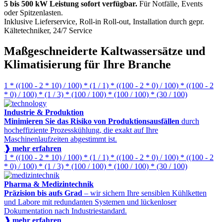
5 bis 500 kW Leistung sofort verfügbar.
Für Notfälle, Events
oder Spitzenlasten.
Inklusive Lieferservice, Roll-in Roll-out, Installation durch gepr.
Kältetechniker, 24/7 Service
Maßgeschneiderte Kaltwassersätze und
Klimatisierung für Ihre Branche
1 * ((100 - 2 * 10) / 100) * (1 / 1) * ((100 - 2 * 0) / 100) * ((100 - 2
* 0) / 100) * (1 / 3) * (100 / 100) * (100 / 100) * (30 / 100)
Industrie & Produktion
Minimieren Sie das Risiko von Produktionsausfällen
durch
hocheffiziente Prozesskühlung, die exakt auf Ihre
Maschinenlaufzeiten abgestimmt ist.
❱ mehr erfahren
1 * ((100 - 2 * 10) / 100) * (1 / 1) * ((100 - 2 * 0) / 100) * ((100 - 2
* 0) / 100) * (1 / 3) * (100 / 100) * (100 / 100) * (30 / 100)
Pharma & Medizintechnik
Präzision bis aufs Grad
– wir sichern Ihre sensiblen Kühlketten
und Labore mit redundanten Systemen und lückenloser
Dokumentation nach Industriestandard.
❱ mehr erfahren