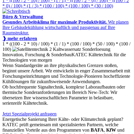
1 * ((100 - 2 * 10) / 100) * (1 / 1) * ((100 - 2 * 0) / 100) * ((100 - 2
* 0) / 100) * (1 / 3) * (100 / 100) * (100 / 100) * (30 / 100)
Büro & Verwaltung
Gesundes Arbeitsklima für maximale Produktivität.
Wir planen
Ihre Gebäudekühlung wirtschaftlich und passgenau auf Ihre
Raumstruktur.
❱ mehr erfahren
1 * ((100 - 2 * 10) / 100) * (1 / 1) * (100 / 100) * (50 / 100) * (100 /
100)
Innovation, Forschung & Sonderbau
KATEC Kältetechnik für die
Technologien von morgen
Wenn Standardgeräte an ihre physikalischen Grenzen stoßen,
beginnt unsere Arbeit. Wir entwickeln in enger Zusammenarbeit mit
Forschungseinrichtungen und Technologie-Pionieren hocheffiziente
Kühllösungen für zukunftsweisende Anwendungen.
Ob hochfrequente Signaltechnik, komplexe Laboraufbauten oder
thermische Sonderanforderungen im Bereich New-Tech: Wir
übersetzen Ihre wissenschaftlichen Parameter in belastbare,
serienreife Kältetechnik.
Jetzt Spezialprojekt anfragen
Energetische Sanierung Ihrer Kälte- oder Klimatechnik geplant?
KATEC prüft gemeinsam mit spezialisierten Partnern, welche
finanziellen Vorteile aus den Programmen von
BAFA
,
KfW
und