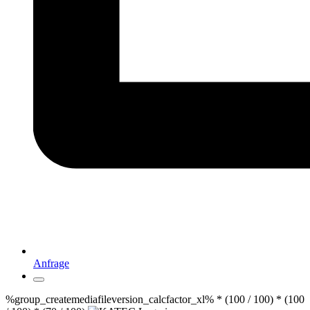
Anfrage
%group_createmediafileversion_calcfactor_xl% * (100 / 100) * (100