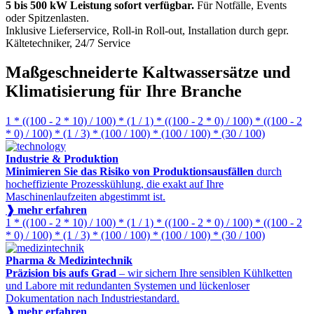
5 bis 500 kW Leistung sofort verfügbar.
Für Notfälle, Events
oder Spitzenlasten.
Inklusive Lieferservice, Roll-in Roll-out, Installation durch gepr.
Kältetechniker, 24/7 Service
Maßgeschneiderte Kaltwassersätze und
Klimatisierung für Ihre Branche
1 * ((100 - 2 * 10) / 100) * (1 / 1) * ((100 - 2 * 0) / 100) * ((100 - 2
* 0) / 100) * (1 / 3) * (100 / 100) * (100 / 100) * (30 / 100)
Industrie & Produktion
Minimieren Sie das Risiko von Produktionsausfällen
durch
hocheffiziente Prozesskühlung, die exakt auf Ihre
Maschinenlaufzeiten abgestimmt ist.
❱ mehr erfahren
1 * ((100 - 2 * 10) / 100) * (1 / 1) * ((100 - 2 * 0) / 100) * ((100 - 2
* 0) / 100) * (1 / 3) * (100 / 100) * (100 / 100) * (30 / 100)
Pharma & Medizintechnik
Präzision bis aufs Grad
– wir sichern Ihre sensiblen Kühlketten
und Labore mit redundanten Systemen und lückenloser
Dokumentation nach Industriestandard.
❱ mehr erfahren