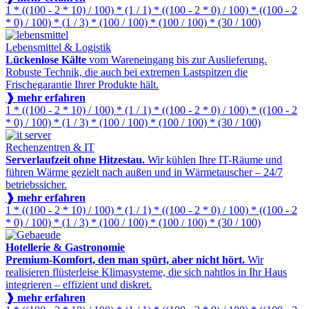
1 * ((100 - 2 * 10) / 100) * (1 / 1) * ((100 - 2 * 0) / 100) * ((100 - 2
* 0) / 100) * (1 / 3) * (100 / 100) * (100 / 100) * (30 / 100)
Lebensmittel & Logistik
Lückenlose Kälte
vom Wareneingang bis zur Auslieferung.
Robuste Technik, die auch bei extremen Lastspitzen die
Frischegarantie Ihrer Produkte hält.
❱ mehr erfahren
1 * ((100 - 2 * 10) / 100) * (1 / 1) * ((100 - 2 * 0) / 100) * ((100 - 2
* 0) / 100) * (1 / 3) * (100 / 100) * (100 / 100) * (30 / 100)
Rechenzentren & IT
Serverlaufzeit ohne Hitzestau.
Wir kühlen Ihre IT-Räume und
führen Wärme gezielt nach außen und in Wärmetauscher – 24/7
betriebssicher.
❱ mehr erfahren
1 * ((100 - 2 * 10) / 100) * (1 / 1) * ((100 - 2 * 0) / 100) * ((100 - 2
* 0) / 100) * (1 / 3) * (100 / 100) * (100 / 100) * (30 / 100)
Hotellerie & Gastronomie
Premium-Komfort, den man spürt, aber nicht hört.
Wir
realisieren flüsterleise Klimasysteme, die sich nahtlos in Ihr Haus
integrieren – effizient und diskret.
❱ mehr erfahren