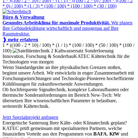
1 * ((100 - 2 * 10) / 100) * (1 / 1) * ((100 - 2 * 0) / 100) * ((100 - 2
* 0) / 100) * (1 / 3) * (100 / 100) * (100 / 100) * (30 / 100)
Büro & Verwaltung
Gesundes Arbeitsklima für maximale Produktivität.
Wir planen
Ihre Gebäudekühlung wirtschaftlich und passgenau auf Ihre
Raumstruktur.
❱ mehr erfahren
1 * ((100 - 2 * 10) / 100) * (1 / 1) * (100 / 100) * (50 / 100) * (100 /
100)
Innovation, Forschung & Sonderbau
KATEC Kältetechnik für die
Technologien von morgen
Wenn Standardgeräte an ihre physikalischen Grenzen stoßen,
beginnt unsere Arbeit. Wir entwickeln in enger Zusammenarbeit mit
Forschungseinrichtungen und Technologie-Pionieren hocheffiziente
Kühllösungen für zukunftsweisende Anwendungen.
Ob hochfrequente Signaltechnik, komplexe Laboraufbauten oder
thermische Sonderanforderungen im Bereich New-Tech: Wir
übersetzen Ihre wissenschaftlichen Parameter in belastbare,
serienreife Kältetechnik.
Jetzt Spezialprojekt anfragen
Energetische Sanierung Ihrer Kälte- oder Klimatechnik geplant?
KATEC prüft gemeinsam mit spezialisierten Partnern, welche
finanziellen Vorteile aus den Programmen von
BAFA
,
KfW
und