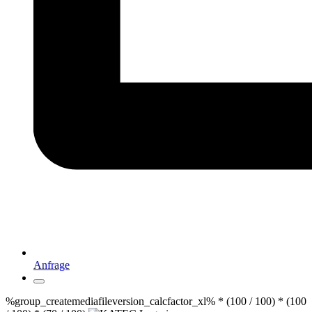
Anfrage
%group_createmediafileversion_calcfactor_xl% * (100 / 100) * (100