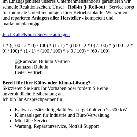
Im Einzugsgebietes unseres Unternehmenstandorts garantieren wir
schnelle Reaktionszeiten. Unser
"Roll-in
❱
Roll-out"
Service sorgt
für minimale Unterbrechungen Ihrer Betriebsabläufe. Wir warten
und reparieren
Anlagen aller Hersteller
- kompetent und
markenunabhängig.
Jetzt Kälte/Klima-Service anfragen
1 * ((100 - 2 * 0) / 100) * (1 / 1) * ((100 - 2 * 0) / 100) * ((100 - 2 *
0) / 100) * (1 / 1) * (100 / 100) * (40 / 100) * (60 / 100)
Ramazan Bulutlu
Leiter Vertrieb
Bereit für Ihre Kälte- oder Klima-Lösung?
Skizzieren Sie kurz Ihr Vorhaben oder fordern Sie eine
unverbindliche Erstberatung an.
Ich bin Ihr Ansprechpartner für:
Kaltwassersätze luftgekühlt/wassergekühlt von 5 -500 kW
Klimaanlagen für Industrie und Büro/Verwaltung
Mietkälte Service
Wartung, Reparaturservice, Notfall-Support