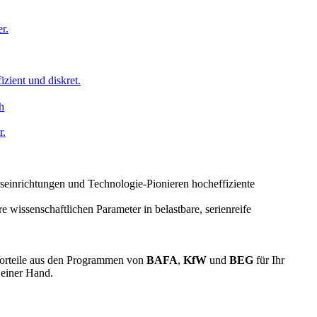
r.
izient und diskret.
r.
seinrichtungen und Technologie-Pionieren hocheffiziente
issenschaftlichen Parameter in belastbare, serienreife
 Vorteile aus den Programmen von
BAFA
,
KfW
und
BEG
für Ihr
 einer Hand.