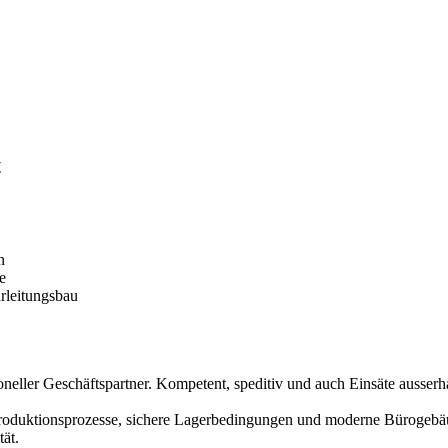
t
n
e
rleitungsbau
neller Geschäftspartner. Kompetent, speditiv und auch Einsäte ausserha
 Produktionsprozesse, sichere Lagerbedingungen und moderne Bürogebäu
ät.