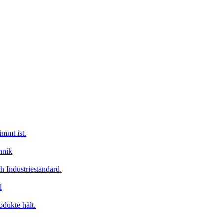
immt ist.
 Industriestandard.
odukte hält.