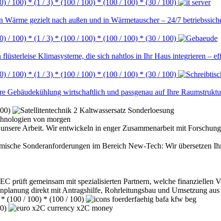
 0) / 100) * (1 / 3) * (100 / 100) * (100 / 100) * (30 / 100)
 Wärme gezielt nach außen und in Wärmetauscher – 24/7 betriebssiche
 0) / 100) * (1 / 3) * (100 / 100) * (100 / 100) * (30 / 100)
n flüsterleise Klimasysteme, die sich nahtlos in Ihr Haus integrieren – eff
 0) / 100) * (1 / 3) * (100 / 100) * (100 / 100) * (30 / 100)
re Gebäudekühlung wirtschaftlich und passgenau auf Ihre Raumstruktu
100)
chnologien von morgen
 unsere Arbeit. Wir entwickeln in enger Zusammenarbeit mit Forschung
ische Sonderanforderungen im Bereich New-Tech: Wir übersetzen Ihre w
EC prüft gemeinsam mit spezialisierten Partnern, welche finanziellen
nplanung direkt mit Antragshilfe, Rohrleitungsbau und Umsetzung aus
) * (100 / 100) * (100 / 100)
00)