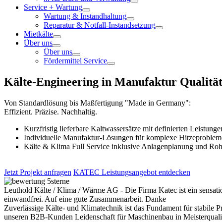
Service + Wartung
Wartung & Instandhaltung
Reparatur & Notfall-Instandsetzung
Mietkälte
Über uns
Über uns
Fördermittel Service
Kälte-Engineering in Manufaktur Qualitä
Von Standardlösung bis Maßfertigung "Made in Germany":
Effizient. Präzise. Nachhaltig.
Kurzfristig lieferbare Kaltwassersätze mit definierten Leistunge
Individuelle Manufaktur-Lösungen für komplexe Hitzeproblem
Kälte & Klima Full Service inklusive Anlagenplanung und Roh
Jetzt Projekt anfragen
KATEC Leistungsangebot entdecken
Leuthold Kälte / Klima / Wärme AG - Die Firma Katec ist ein sensatio
einwandfrei. Auf eine gute Zusammenarbeit. Danke
Zuverlässige Kälte- und Klimatechnik ist das Fundament für stabile
unseren B2B-Kunden Leidenschaft für Maschinenbau in Meisterqualit