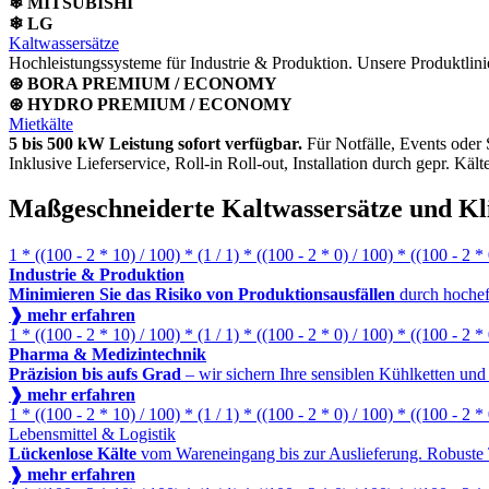
❄ MITSUBISHI
❄ LG
Kaltwassersätze
Hochleistungssysteme für Industrie & Produktion. Unsere Produktlini
⊛ BORA PREMIUM / ECONOMY
⊛ HYDRO PREMIUM / ECONOMY
Mietkälte
5 bis 500 kW Leistung sofort verfügbar.
Für Notfälle, Events oder 
Inklusive Lieferservice, Roll-in Roll-out, Installation durch gepr. Kält
Maßgeschneiderte Kaltwassersätze und Kl
1 * ((100 - 2 * 10) / 100) * (1 / 1) * ((100 - 2 * 0) / 100) * ((100 - 2 *
Industrie & Produktion
Minimieren Sie das Risiko von Produktionsausfällen
durch hocheff
❱ mehr erfahren
1 * ((100 - 2 * 10) / 100) * (1 / 1) * ((100 - 2 * 0) / 100) * ((100 - 2 *
Pharma & Medizintechnik
Präzision bis aufs Grad
– wir sichern Ihre sensiblen Kühlketten un
❱ mehr erfahren
1 * ((100 - 2 * 10) / 100) * (1 / 1) * ((100 - 2 * 0) / 100) * ((100 - 2 *
Lebensmittel & Logistik
Lückenlose Kälte
vom Wareneingang bis zur Auslieferung. Robuste Te
❱ mehr erfahren