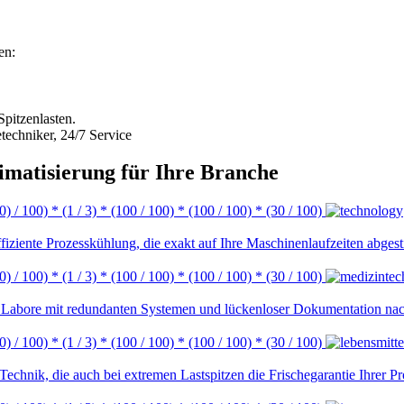
en:
Spitzenlasten.
etechniker, 24/7 Service
imatisierung für Ihre Branche
 0) / 100) * (1 / 3) * (100 / 100) * (100 / 100) * (30 / 100)
iziente Prozesskühlung, die exakt auf Ihre Maschinenlaufzeiten abgest
 0) / 100) * (1 / 3) * (100 / 100) * (100 / 100) * (30 / 100)
d Labore mit redundanten Systemen und lückenloser Dokumentation nach
 0) / 100) * (1 / 3) * (100 / 100) * (100 / 100) * (30 / 100)
chnik, die auch bei extremen Lastspitzen die Frischegarantie Ihrer Pr