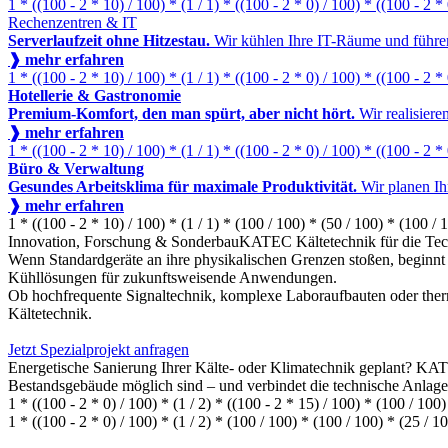
1 * ((100 - 2 * 10) / 100) * (1 / 1) * ((100 - 2 * 0) / 100) * ((100 - 2 *
Rechenzentren & IT
Serverlaufzeit ohne Hitzestau.
Wir kühlen Ihre IT-Räume und führen
❱ mehr erfahren
1 * ((100 - 2 * 10) / 100) * (1 / 1) * ((100 - 2 * 0) / 100) * ((100 - 2 *
Hotellerie & Gastronomie
Premium-Komfort, den man spürt, aber nicht hört.
Wir realisiere
❱ mehr erfahren
1 * ((100 - 2 * 10) / 100) * (1 / 1) * ((100 - 2 * 0) / 100) * ((100 - 2 *
Büro & Verwaltung
Gesundes Arbeitsklima für maximale Produktivität.
Wir planen Ih
❱ mehr erfahren
1 * ((100 - 2 * 10) / 100) * (1 / 1) * (100 / 100) * (50 / 100) * (100 / 
Innovation, Forschung & Sonderbau
KATEC Kältetechnik für die Te
Wenn Standardgeräte an ihre physikalischen Grenzen stoßen, beginnt
Kühllösungen für zukunftsweisende Anwendungen.
Ob hochfrequente Signaltechnik, komplexe Laboraufbauten oder therm
Kältetechnik.
Jetzt Spezialprojekt anfragen
Energetische Sanierung Ihrer Kälte- oder Klimatechnik geplant? KAT
Bestandsgebäude möglich sind – und verbindet die technische Anlage
1 * ((100 - 2 * 0) / 100) * (1 / 2) * ((100 - 2 * 15) / 100) * (100 / 100
1 * ((100 - 2 * 0) / 100) * (1 / 2) * (100 / 100) * (100 / 100) * (25 / 1