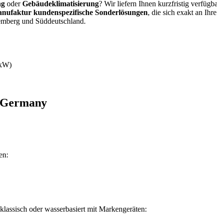
ng
oder
Gebäudeklimatisierung
? Wir liefern Ihnen kurzfristig verfügb
nufaktur kundenspezifische Sonderlösungen
, die sich exakt an Ih
temberg und Süddeutschland.
 kW)
 Germany
en:
assisch oder wasserbasiert mit Markengeräten: