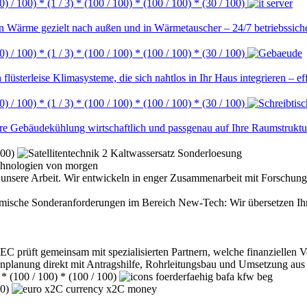
 0) / 100) * (1 / 3) * (100 / 100) * (100 / 100) * (30 / 100)
 Wärme gezielt nach außen und in Wärmetauscher – 24/7 betriebssiche
 0) / 100) * (1 / 3) * (100 / 100) * (100 / 100) * (30 / 100)
n flüsterleise Klimasysteme, die sich nahtlos in Ihr Haus integrieren – eff
 0) / 100) * (1 / 3) * (100 / 100) * (100 / 100) * (30 / 100)
re Gebäudekühlung wirtschaftlich und passgenau auf Ihre Raumstruktu
100)
chnologien von morgen
 unsere Arbeit. Wir entwickeln in enger Zusammenarbeit mit Forschung
ische Sonderanforderungen im Bereich New-Tech: Wir übersetzen Ihre w
EC prüft gemeinsam mit spezialisierten Partnern, welche finanziellen
nplanung direkt mit Antragshilfe, Rohrleitungsbau und Umsetzung aus
) * (100 / 100) * (100 / 100)
00)