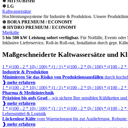
❄ MITSUBISHI
❄ LG
Kaltwassersätze
Hochleistungssysteme für Industrie & Produktion. Unsere Produktlini
⊛ BORA PREMIUM / ECONOMY
⊛ HYDRO PREMIUM / ECONOMY
Mietkälte
5 bis 500 kW Leistung sofort verfügbar.
Für Notfälle, Events oder 
Inklusive Lieferservice, Roll-in Roll-out, Installation durch gepr. Kält
Maßgeschneiderte Kaltwassersätze und Kl
1 * ((100 - 2 * 10) / 100) * (1 / 1) * ((100 - 2 * 0) / 100) * ((100 - 2 *
Industrie & Produktion
Minimieren Sie das Risiko von Produktionsausfällen
durch hocheff
❱ mehr erfahren
1 * ((100 - 2 * 10) / 100) * (1 / 1) * ((100 - 2 * 0) / 100) * ((100 - 2 *
Pharma & Medizintechnik
Präzision bis aufs Grad
– wir sichern Ihre sensiblen Kühlketten un
❱ mehr erfahren
1 * ((100 - 2 * 10) / 100) * (1 / 1) * ((100 - 2 * 0) / 100) * ((100 - 2 *
Lebensmittel & Logistik
Lückenlose Kälte
vom Wareneingang bis zur Auslieferung. Robuste Te
❱ mehr erfahren