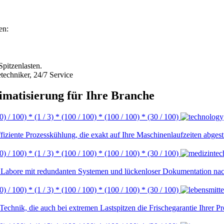
en:
Spitzenlasten.
etechniker, 24/7 Service
imatisierung für Ihre Branche
 0) / 100) * (1 / 3) * (100 / 100) * (100 / 100) * (30 / 100)
iziente Prozesskühlung, die exakt auf Ihre Maschinenlaufzeiten abgest
 0) / 100) * (1 / 3) * (100 / 100) * (100 / 100) * (30 / 100)
d Labore mit redundanten Systemen und lückenloser Dokumentation nach
 0) / 100) * (1 / 3) * (100 / 100) * (100 / 100) * (30 / 100)
chnik, die auch bei extremen Lastspitzen die Frischegarantie Ihrer Pr