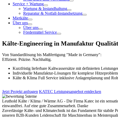
Service + Wartung
Wartung & Instandhaltung
Reparatur & Notfall-Instandsetzung
Mietkälte
Über uns
Über uns
Fördermittel Service
Kälte-Engineering in Manufaktur Qualitä
Von Standardlösung bis Maßfertigung "Made in Germany":
Effizient. Präzise. Nachhaltig.
Kurzfristig lieferbare Kaltwassersätze mit definierten Leistunge
Individuelle Manufaktur-Lösungen für komplexe Hitzeproblem
Kälte & Klima Full Service inklusive Anlagenplanung und Roh
Jetzt Projekt anfragen
KATEC Leistungsangebot entdecken
Leuthold Kälte / Klima / Wärme AG - Die Firma Katec ist ein sensatio
einwandfrei. Auf eine gute Zusammenarbeit. Danke
Zuverlässige Kälte- und Klimatechnik ist das Fundament für stabile
unseren B2B-Kunden Leidenschaft für Maschinenbau in Meisterqualit