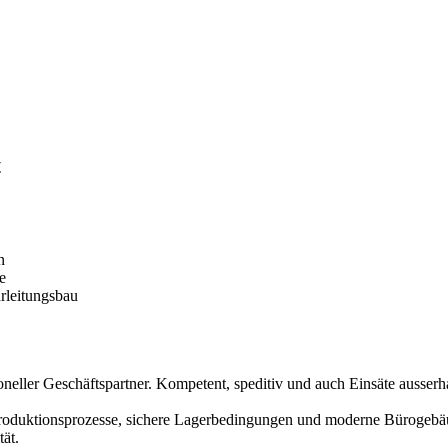
t
n
e
rleitungsbau
neller Geschäftspartner. Kompetent, speditiv und auch Einsäte ausserha
 Produktionsprozesse, sichere Lagerbedingungen und moderne Bürogebäu
ät.