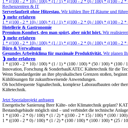
1 * ((100 - 2 * 10) / 100) * (1 / 1) * ((100 - 2 * 0) / 100) * ((100 - 2 *
Rechenzentren & IT
Serverlaufzeit ohne Hitzestau.
Wir kühlen Ihre IT-Räume und führen
❱ mehr erfahren
1 * ((100 - 2 * 10) / 100) * (1 / 1) * ((100 - 2 * 0) / 100) * ((100 - 2 *
Hotellerie & Gastronomie
Premium-Komfort, den man spürt, aber nicht hört.
Wir realisiere
❱ mehr erfahren
1 * ((100 - 2 * 10) / 100) * (1 / 1) * ((100 - 2 * 0) / 100) * ((100 - 2 *
Büro & Verwaltung
Gesundes Arbeitsklima für maximale Produktivität.
Wir planen Ih
❱ mehr erfahren
1 * ((100 - 2 * 10) / 100) * (1 / 1) * (100 / 100) * (50 / 100) * (100 / 
Innovation, Forschung & Sonderbau
KATEC Kältetechnik für die Te
Wenn Standardgeräte an ihre physikalischen Grenzen stoßen, beginnt
Kühllösungen für zukunftsweisende Anwendungen.
Ob hochfrequente Signaltechnik, komplexe Laboraufbauten oder therm
Kältetechnik.
Jetzt Spezialprojekt anfragen
Energetische Sanierung Ihrer Kälte- oder Klimatechnik geplant? KAT
Bestandsgebäude möglich sind – und verbindet die technische Anlage
1 * ((100 - 2 * 0) / 100) * (1 / 2) * ((100 - 2 * 15) / 100) * (100 / 100
1 * ((100 - 2 * 0) / 100) * (1 / 2) * (100 / 100) * (100 / 100) * (25 / 1