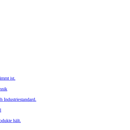
immt ist.
 Industriestandard.
odukte hält.