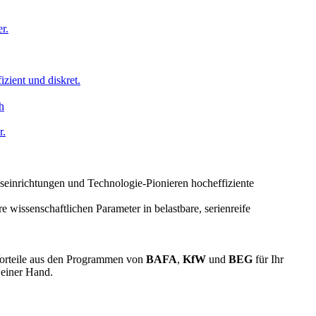
r.
izient und diskret.
r.
seinrichtungen und Technologie-Pionieren hocheffiziente
issenschaftlichen Parameter in belastbare, serienreife
 Vorteile aus den Programmen von
BAFA
,
KfW
und
BEG
für Ihr
 einer Hand.