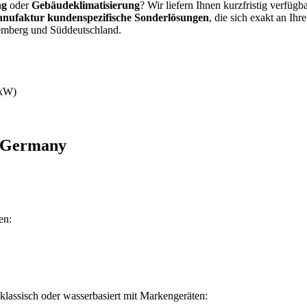
ng
oder
Gebäudeklimatisierung
? Wir liefern Ihnen kurzfristig verfügb
nufaktur kundenspezifische Sonderlösungen
, die sich exakt an Ih
temberg und Süddeutschland.
 kW)
 Germany
en:
assisch oder wasserbasiert mit Markengeräten: