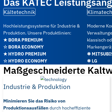
Das KATEC Leistungsan
Kältetechnik
Klimatech
Hochleistungssysteme für Industrie &
Moderne Kom
Produktion. Unsere Produktlinien:
Verwaltung
★ BORA PREMIUM
klassisch od
☆ BORA ECONOMY
Markengerä
★ HYDRO PREMIUM
❄ MITSUBI
☆ HYDRO ECONOMY
❄ LG
Maßgeschneiderte Kaltwa
Industrie & Produktion
Minimieren Sie das Risiko von
Produktionsausfällen
durch hocheffiziente