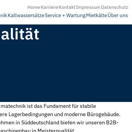
Home
Karriere
Kontakt
Impressum
Datenschutz
nik
Kaltwassersätze
Service + Wartung
Mietkälte
Über uns
alität
imatechnik ist das Fundament für stabile
here Lagerbedingungen und moderne Bürogebäude.
nehmen in Süddeutschland bieten wir unseren B2B-
aschinenbau in Meisterqualität.