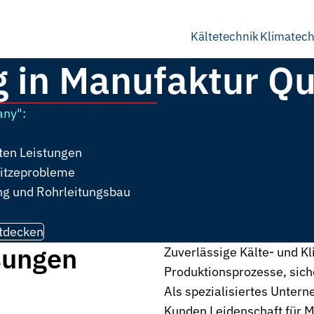
Kältetechnik
Klimatech
 in Manufaktur Qu
any":
rten Leistungen
Hitzeprobleme
ung und Rohrleitungsbau
tdecken
sungen
Zuverlässige Kälte- und Kl
Produktionsprozesse, sic
Als spezialisiertes Unter
Kunden Leidenschaft für M