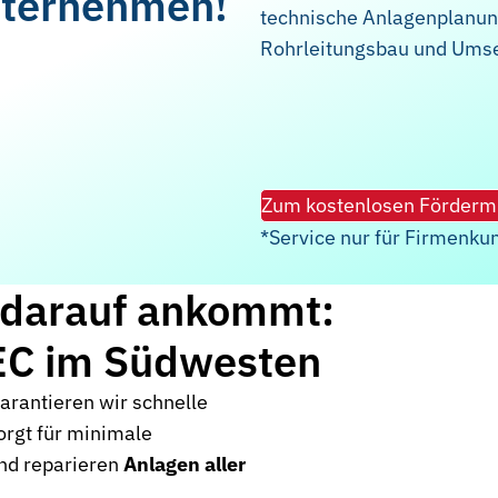
Unternehmen!
technische Anlagenplanung
Rohrleitungsbau und Umse
Zum kostenlosen Fördermi
*Service nur für Firmenku
s darauf ankommt:
TEC im Südwesten
rantieren wir schnelle
orgt für minimale
und reparieren
Anlagen aller