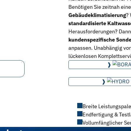
Benötigen Sie zeitnah ein
Gebäudeklimatisierung
? 
standardisierte Kaltwass
Herausforderungen? Dann 
kundenspezifische Sond
anpassen. Unabhängig von 
lückenlosen Komplettserv
❱
❱
Breite Leistungspale
Endfertigung & Test
Vollumfänglicher Se