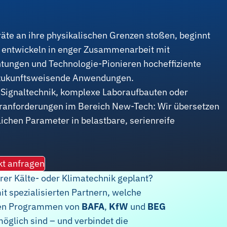
te an ihre physikalischen Grenzen stoßen, beginnt
r entwickeln in enger Zusammenarbeit mit
tungen und Technologie-Pionieren hocheffiziente
 zukunftsweisende Anwendungen.
Signaltechnik, komplexe Laboraufbauten oder
ranforderungen im Bereich New-Tech: Wir übersetzen
ichen Parameter in belastbare, serienreife
kt anfragen
rer Kälte- oder Klimatechnik geplant?
 spezialisierten Partnern, welche
 den Programmen von
BAFA
,
KfW
und
BEG
öglich sind – und verbindet die