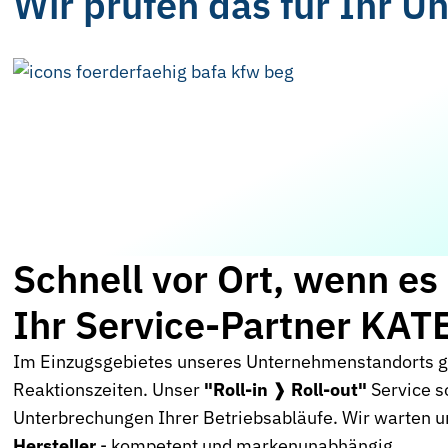
Wir prüfen das für Ihr 
Schnell vor Ort, wenn e
Ihr Service-Partner KA
Im Einzugsgebietes unseres Unternehmenstandorts ga
Reaktionszeiten. Unser
"Roll-in
❱
Roll-out"
Service s
Unterbrechungen Ihrer Betriebsabläufe. Wir warten 
Hersteller
- kompetent und markenunabhängig.