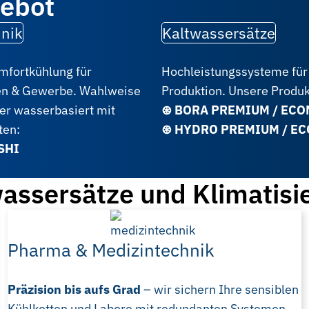
gebot
nik
Kaltwassersätze
fortkühlung für
Hochleistungssysteme für 
en & Gewerbe. Wahlweise
Produktion. Unsere Produk
er wasserbasiert mit
⊛ BORA PREMIUM / EC
ten:
⊛ HYDRO PREMIUM / E
SHI
ssersätze und Klimatisie
Pharma & Medizintechnik
Präzision bis aufs Grad
– wir sichern Ihre sensiblen
Kühlketten und Labore mit redundanten Systemen