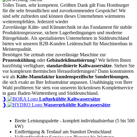
Tolles Team, sehr kompetent. Größten Dank gilt Frau Homburger
für die sehr freundlichen und zuvorkommenden Gespräche! Wir
sind sehr zufrieden und können dieses Unternehmen wärmstens
weiterempfehlen. Jederzeit wieder
Zuverlässige Kälte- und Klimatechnik ist das Fundament für stabile
Produktionsprozesse, sichere Lagerbedingungen und moderne
Bürogebäude. Als spezialisiertes Unternehmen in Süddeutschland
bieten wir unseren B2B-Kunden Leidenschaft für Maschinenbau in
Meisterqualität.
Benötigen Sie zeitnah eine zuverlässige Maschine zur
Prozesskühlung
oder
Gebäudeklimatisierung
? Wir liefern Ihnen
kurzfristig verfügbare,
standardisierte Kaltwassersätze
. Stehen Sie
vor komplexen thermischen Herausforderungen? Dann konstruieren
wir als
Kälte-Manufaktur kundenspezifische Sonderlösungen
,
die sich exakt an Ihre Infrastruktur anpassen. Unabhängig von Ihrer
Wahl profitieren Sie stets von unserem lückenlosen Komplettservice
in ganz Baden-Württemberg und Süddeutschland.
❱
Luftgekühlte Kaltwassersätze
❱
Wassergekühlte Kaltwassersätze
Breite Leistungspalette - komplett individualisierbar (5 bis 500
kW)
Endfertigung & Testlauf am Standort Deutschland