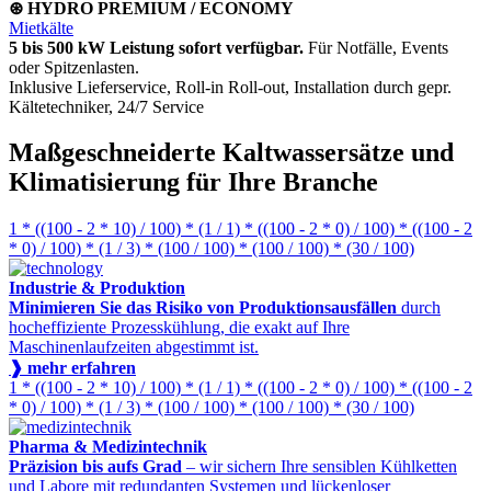
⊛ HYDRO PREMIUM / ECONOMY
Mietkälte
5 bis 500 kW Leistung sofort verfügbar.
Für Notfälle, Events
oder Spitzenlasten.
Inklusive Lieferservice, Roll-in Roll-out, Installation durch gepr.
Kältetechniker, 24/7 Service
Maßgeschneiderte Kaltwassersätze und
Klimatisierung für Ihre Branche
1 * ((100 - 2 * 10) / 100) * (1 / 1) * ((100 - 2 * 0) / 100) * ((100 - 2
* 0) / 100) * (1 / 3) * (100 / 100) * (100 / 100) * (30 / 100)
Industrie & Produktion
Minimieren Sie das Risiko von Produktionsausfällen
durch
hocheffiziente Prozesskühlung, die exakt auf Ihre
Maschinenlaufzeiten abgestimmt ist.
❱ mehr erfahren
1 * ((100 - 2 * 10) / 100) * (1 / 1) * ((100 - 2 * 0) / 100) * ((100 - 2
* 0) / 100) * (1 / 3) * (100 / 100) * (100 / 100) * (30 / 100)
Pharma & Medizintechnik
Präzision bis aufs Grad
– wir sichern Ihre sensiblen Kühlketten
und Labore mit redundanten Systemen und lückenloser