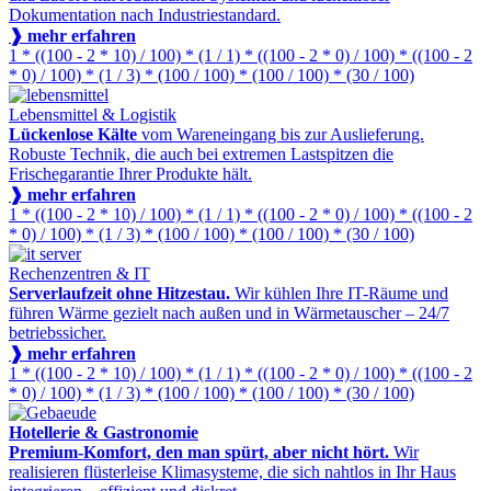
Dokumentation nach Industriestandard.
❱ mehr erfahren
1 * ((100 - 2 * 10) / 100) * (1 / 1) * ((100 - 2 * 0) / 100) * ((100 - 2
* 0) / 100) * (1 / 3) * (100 / 100) * (100 / 100) * (30 / 100)
Lebensmittel & Logistik
Lückenlose Kälte
vom Wareneingang bis zur Auslieferung.
Robuste Technik, die auch bei extremen Lastspitzen die
Frischegarantie Ihrer Produkte hält.
❱ mehr erfahren
1 * ((100 - 2 * 10) / 100) * (1 / 1) * ((100 - 2 * 0) / 100) * ((100 - 2
* 0) / 100) * (1 / 3) * (100 / 100) * (100 / 100) * (30 / 100)
Rechenzentren & IT
Serverlaufzeit ohne Hitzestau.
Wir kühlen Ihre IT-Räume und
führen Wärme gezielt nach außen und in Wärmetauscher – 24/7
betriebssicher.
❱ mehr erfahren
1 * ((100 - 2 * 10) / 100) * (1 / 1) * ((100 - 2 * 0) / 100) * ((100 - 2
* 0) / 100) * (1 / 3) * (100 / 100) * (100 / 100) * (30 / 100)
Hotellerie & Gastronomie
Premium-Komfort, den man spürt, aber nicht hört.
Wir
realisieren flüsterleise Klimasysteme, die sich nahtlos in Ihr Haus