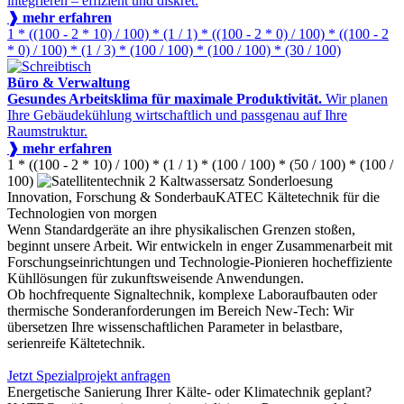
integrieren – effizient und diskret.
❱ mehr erfahren
1 * ((100 - 2 * 10) / 100) * (1 / 1) * ((100 - 2 * 0) / 100) * ((100 - 2
* 0) / 100) * (1 / 3) * (100 / 100) * (100 / 100) * (30 / 100)
Büro & Verwaltung
Gesundes Arbeitsklima für maximale Produktivität.
Wir planen
Ihre Gebäudekühlung wirtschaftlich und passgenau auf Ihre
Raumstruktur.
❱ mehr erfahren
1 * ((100 - 2 * 10) / 100) * (1 / 1) * (100 / 100) * (50 / 100) * (100 /
100)
Innovation, Forschung & Sonderbau
KATEC Kältetechnik für die
Technologien von morgen
Wenn Standardgeräte an ihre physikalischen Grenzen stoßen,
beginnt unsere Arbeit. Wir entwickeln in enger Zusammenarbeit mit
Forschungseinrichtungen und Technologie-Pionieren hocheffiziente
Kühllösungen für zukunftsweisende Anwendungen.
Ob hochfrequente Signaltechnik, komplexe Laboraufbauten oder
thermische Sonderanforderungen im Bereich New-Tech: Wir
übersetzen Ihre wissenschaftlichen Parameter in belastbare,
serienreife Kältetechnik.
Jetzt Spezialprojekt anfragen
Energetische Sanierung Ihrer Kälte- oder Klimatechnik geplant?